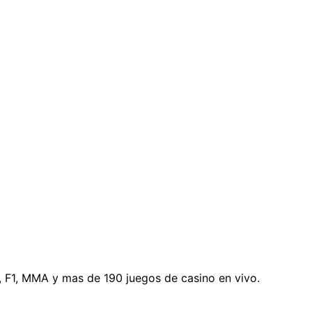
, F1, MMA y mas de 190 juegos de casino en vivo.