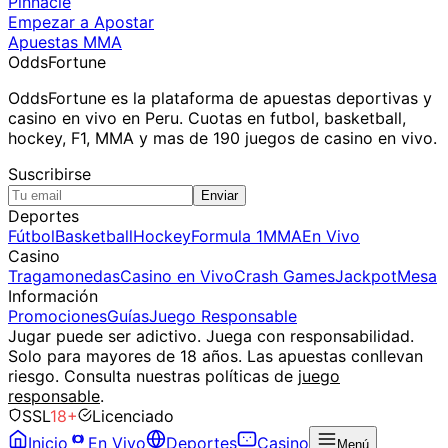
Pinnacle
Empezar a Apostar
Apuestas MMA
OddsFortune
OddsFortune es la plataforma de apuestas deportivas y
casino en vivo en Peru. Cuotas en futbol, basketball,
hockey, F1, MMA y mas de 190 juegos de casino en vivo.
Suscribirse
Enviar
Deportes
Fútbol
Basketball
Hockey
Formula 1
MMA
En Vivo
Casino
Tragamonedas
Casino en Vivo
Crash Games
Jackpot
Mesa
Información
Promociones
Guías
Juego Responsable
Jugar puede ser adictivo. Juega con responsabilidad.
Solo para mayores de 18 años. Las apuestas conllevan
riesgo. Consulta nuestras políticas de
juego
responsable
.
SSL
18+
Licenciado
Inicio
En Vivo
Deportes
Casino
Menú