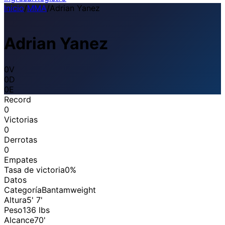
Inicio
/
MMA
/
Adrian Yanez
Adrian Yanez
0
V
0
D
0
E
Record
0
Victorias
0
Derrotas
0
Empates
Tasa de victoria
0
%
Datos
Categoría
Bantamweight
Altura
5' 7'
Peso
136 lbs
Alcance
70'