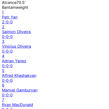
Alcance
70.5'
Bantamweight
1
Petr Yan
2
-
0
-
0
2
Saimon Oliveira
0
-
0
-
0
3
Vinicius Oliveira
0
-
0
-
0
4
Adrian Yanez
0
-
0
-
0
5
Alfred Khashakyan
0
-
0
-
0
6
Manvel Gamburyan
0
-
0
-
0
7
Ryan MacDonald