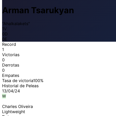
Arman Tsarukyan
"
Ahalkalakets
"
1
V
0
D
0
E
Record
1
Victorias
0
Derrotas
0
Empates
Tasa de victoria
100
%
Historial de Peleas
13/04/24
W
Charles Oliveira
Lightweight