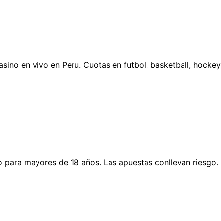
sino en vivo en Peru. Cuotas en futbol, basketball, hockey
o para mayores de 18 años. Las apuestas conllevan riesgo. 