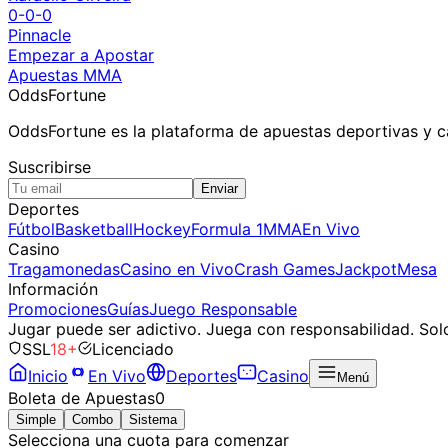
0
-
0
-
0
Pinnacle
Empezar a Apostar
Apuestas MMA
OddsFortune
OddsFortune es la plataforma de apuestas deportivas y ca
Suscribirse
Enviar
Deportes
Fútbol
Basketball
Hockey
Formula 1
MMA
En Vivo
Casino
Tragamonedas
Casino en Vivo
Crash Games
Jackpot
Mesa
Información
Promociones
Guías
Juego Responsable
Jugar puede ser adictivo. Juega con responsabilidad. Sol
SSL
18+
Licenciado
Inicio
En Vivo
Deportes
Casino
Menú
Boleta de Apuestas
0
Simple
Combo
Sistema
Selecciona una cuota para comenzar