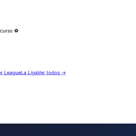
 curso
⚽
er League
La Liga
Ver todos →