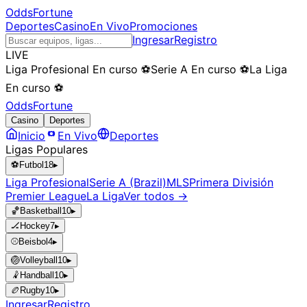
OddsFortune
Deportes
Casino
En Vivo
Promociones
Ingresar
Registro
LIVE
Liga Profesional
En curso
⚽
Serie A
En curso
⚽
La Liga
En curso
⚽
OddsFortune
Casino
Deportes
Inicio
En Vivo
Deportes
Ligas Populares
⚽
Futbol
18
▸
Liga Profesional
Serie A (Brazil)
MLS
Primera División
Premier League
La Liga
Ver todos →
🏀
Basketball
10
▸
🏒
Hockey
7
▸
⚾
Beisbol
4
▸
🏐
Volleyball
10
▸
🤾
Handball
10
▸
🏉
Rugby
10
▸
Ingresar
Registro