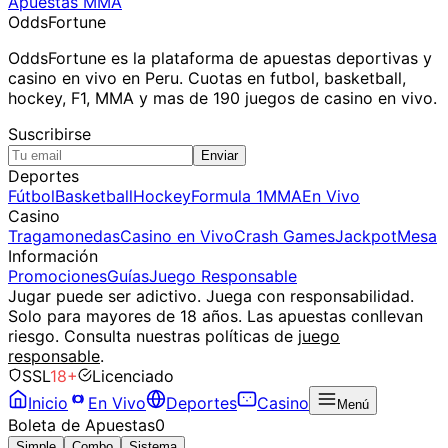
Apuestas MMA
OddsFortune
OddsFortune es la plataforma de apuestas deportivas y
casino en vivo en Peru. Cuotas en futbol, basketball,
hockey, F1, MMA y mas de 190 juegos de casino en vivo.
Suscribirse
Enviar
Deportes
Fútbol
Basketball
Hockey
Formula 1
MMA
En Vivo
Casino
Tragamonedas
Casino en Vivo
Crash Games
Jackpot
Mesa
Información
Promociones
Guías
Juego Responsable
Jugar puede ser adictivo. Juega con responsabilidad.
Solo para mayores de 18 años. Las apuestas conllevan
riesgo. Consulta nuestras políticas de
juego
responsable
.
SSL
18+
Licenciado
Inicio
En Vivo
Deportes
Casino
Menú
Boleta de Apuestas
0
Simple
Combo
Sistema