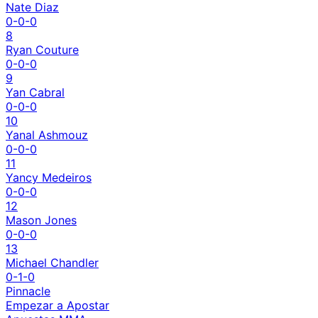
Nate Diaz
0
-
0
-
0
8
Ryan Couture
0
-
0
-
0
9
Yan Cabral
0
-
0
-
0
10
Yanal Ashmouz
0
-
0
-
0
11
Yancy Medeiros
0
-
0
-
0
12
Mason Jones
0
-
0
-
0
13
Michael Chandler
0
-
1
-
0
Pinnacle
Empezar a Apostar