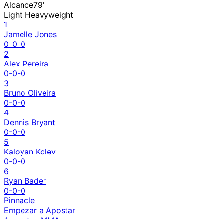
Alcance
79'
Light Heavyweight
1
Jamelle Jones
0
-
0
-
0
2
Alex Pereira
0
-
0
-
0
3
Bruno Oliveira
0
-
0
-
0
4
Dennis Bryant
0
-
0
-
0
5
Kaloyan Kolev
0
-
0
-
0
6
Ryan Bader
0
-
0
-
0
Pinnacle
Empezar a Apostar