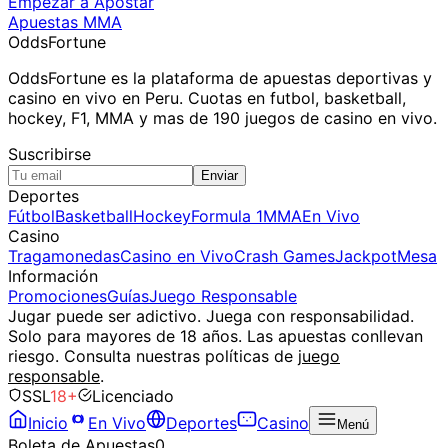
Empezar a Apostar
Apuestas MMA
OddsFortune
OddsFortune es la plataforma de apuestas deportivas y
casino en vivo en Peru. Cuotas en futbol, basketball,
hockey, F1, MMA y mas de 190 juegos de casino en vivo.
Suscribirse
Enviar
Deportes
Fútbol
Basketball
Hockey
Formula 1
MMA
En Vivo
Casino
Tragamonedas
Casino en Vivo
Crash Games
Jackpot
Mesa
Información
Promociones
Guías
Juego Responsable
Jugar puede ser adictivo. Juega con responsabilidad.
Solo para mayores de 18 años. Las apuestas conllevan
riesgo. Consulta nuestras políticas de
juego
responsable
.
SSL
18+
Licenciado
Inicio
En Vivo
Deportes
Casino
Menú
Boleta de Apuestas
0