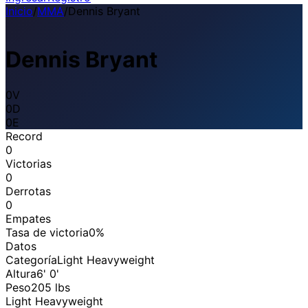
Inicio
/
MMA
/
Dennis Bryant
Dennis Bryant
0
V
0
D
0
E
Record
0
Victorias
0
Derrotas
0
Empates
Tasa de victoria
0
%
Datos
Categoría
Light Heavyweight
Altura
6' 0'
Peso
205 lbs
Light Heavyweight