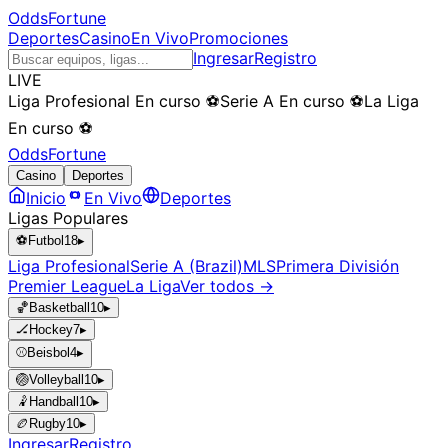
OddsFortune
Deportes
Casino
En Vivo
Promociones
Ingresar
Registro
LIVE
Liga Profesional
En curso
⚽
Serie A
En curso
⚽
La Liga
En curso
⚽
OddsFortune
Casino
Deportes
Inicio
En Vivo
Deportes
Ligas Populares
⚽
Futbol
18
▸
Liga Profesional
Serie A (Brazil)
MLS
Primera División
Premier League
La Liga
Ver todos →
🏀
Basketball
10
▸
🏒
Hockey
7
▸
⚾
Beisbol
4
▸
🏐
Volleyball
10
▸
🤾
Handball
10
▸
🏉
Rugby
10
▸
Ingresar
Registro