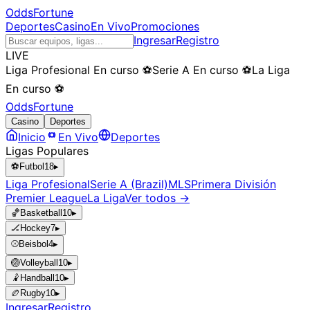
OddsFortune
Deportes
Casino
En Vivo
Promociones
Ingresar
Registro
LIVE
Liga Profesional
En curso
⚽
Serie A
En curso
⚽
La Liga
En curso
⚽
OddsFortune
Casino
Deportes
Inicio
En Vivo
Deportes
Ligas Populares
⚽
Futbol
18
▸
Liga Profesional
Serie A (Brazil)
MLS
Primera División
Premier League
La Liga
Ver todos →
🏀
Basketball
10
▸
🏒
Hockey
7
▸
⚾
Beisbol
4
▸
🏐
Volleyball
10
▸
🤾
Handball
10
▸
🏉
Rugby
10
▸
Ingresar
Registro