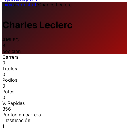
Inicio
/
Fórmula 1
/
Charles Leclerc
Charles Leclerc
#
16
LEC
3
posicion
Carrera
0
Titulos
0
Podios
0
Poles
0
V. Rapidas
356
Puntos en carrera
Clasificación
1