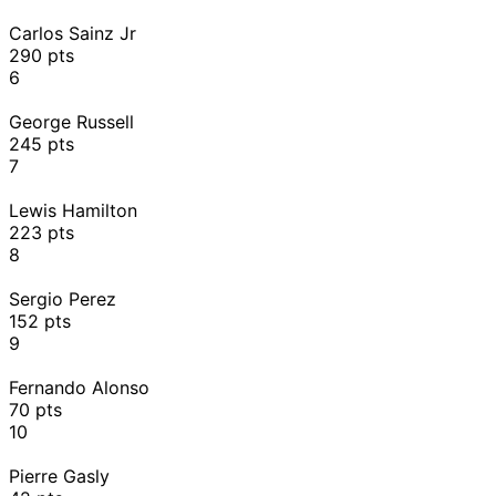
Carlos Sainz Jr
290
pts
6
George Russell
245
pts
7
Lewis Hamilton
223
pts
8
Sergio Perez
152
pts
9
Fernando Alonso
70
pts
10
Pierre Gasly