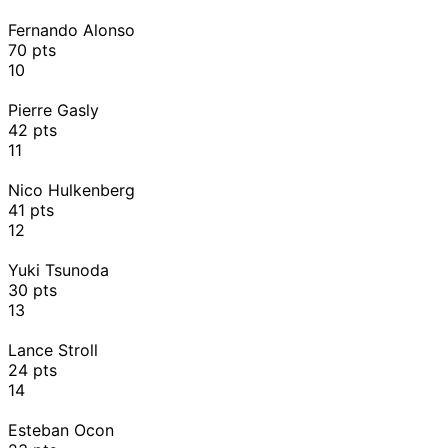
Fernando Alonso
70
pts
10
Pierre Gasly
42
pts
11
Nico Hulkenberg
41
pts
12
Yuki Tsunoda
30
pts
13
Lance Stroll
24
pts
14
Esteban Ocon