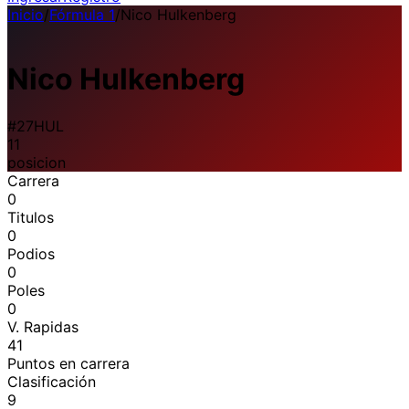
Inicio
/
Fórmula 1
/
Nico Hulkenberg
Nico Hulkenberg
#
27
HUL
11
posicion
Carrera
0
Titulos
0
Podios
0
Poles
0
V. Rapidas
41
Puntos en carrera
Clasificación
9