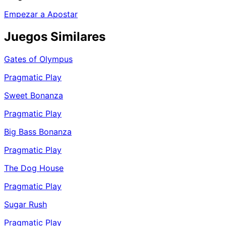
Empezar a Apostar
Juegos Similares
Gates of Olympus
Pragmatic Play
Sweet Bonanza
Pragmatic Play
Big Bass Bonanza
Pragmatic Play
The Dog House
Pragmatic Play
Sugar Rush
Pragmatic Play