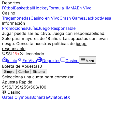
Deportes
Fútbol
Basketball
Hockey
Formula 1
MMA
En Vivo
Casino
Tragamonedas
Casino en Vivo
Crash Games
Jackpot
Mesa
Información
Promociones
Guías
Juego Responsable
Jugar puede ser adictivo. Juega con responsabilidad.
Solo para mayores de 18 años. Las apuestas conllevan
riesgo. Consulta nuestras políticas de
juego
responsable
.
SSL
18+
Licenciado
Inicio
En Vivo
Deportes
Casino
Menú
Boleta de Apuestas
0
Simple
Combo
Sistema
Selecciona una cuota para comenzar
Apuesta Rápida
S/5
S/10
S/25
S/50
S/100
🎰 Casino
Gates Olympus
Bonanza
Aviator
JetX