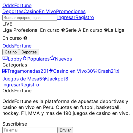
OddsFortune
Deportes
Casino
En Vivo
Promociones
Ingresar
Registro
LIVE
Liga Profesional
En curso
⚽
Serie A
En curso
⚽
La Liga
En curso
⚽
OddsFortune
Casino
Deportes
Lobby
Populares
Nuevos
Categorías
🎰
Tragamonedas
201
🎥
Casino en Vivo
30
🚀
Crash
21
🃏
Juegos de Mesa
5
💎
Jackpot
8
Ingresar
Registro
OddsFortune
OddsFortune es la plataforma de apuestas deportivas y
casino en vivo en Peru. Cuotas en futbol, basketball,
hockey, F1, MMA y mas de 190 juegos de casino en vivo.
Suscribirse
Enviar