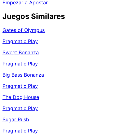
Empezar a Apostar
Juegos Similares
Gates of Olympus
Pragmatic Play
Sweet Bonanza
Pragmatic Play
Big Bass Bonanza
Pragmatic Play
The Dog House
Pragmatic Play
Sugar Rush
Pragmatic Play