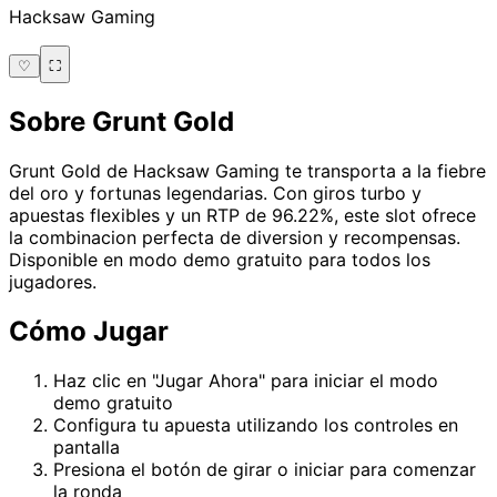
Hacksaw Gaming
♡
⛶
Sobre
Grunt Gold
Grunt Gold de Hacksaw Gaming te transporta a la fiebre
del oro y fortunas legendarias. Con giros turbo y
apuestas flexibles y un RTP de 96.22%, este slot ofrece
la combinacion perfecta de diversion y recompensas.
Disponible en modo demo gratuito para todos los
jugadores.
Cómo Jugar
Haz clic en "Jugar Ahora" para iniciar el modo
demo gratuito
Configura tu apuesta utilizando los controles en
pantalla
Presiona el botón de girar o iniciar para comenzar
la ronda