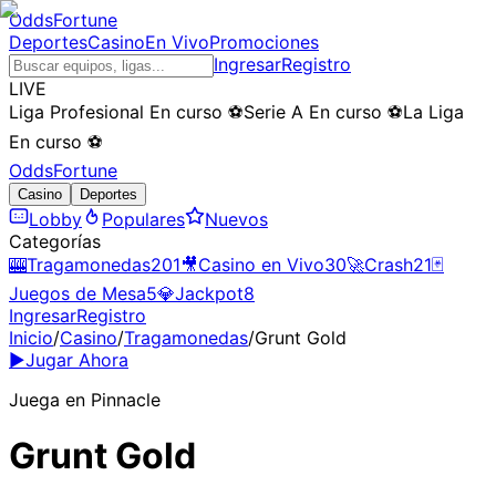
OddsFortune
Deportes
Casino
En Vivo
Promociones
Ingresar
Registro
LIVE
Liga Profesional
En curso
⚽
Serie A
En curso
⚽
La Liga
En curso
⚽
OddsFortune
Casino
Deportes
Lobby
Populares
Nuevos
Categorías
🎰
Tragamonedas
201
🎥
Casino en Vivo
30
🚀
Crash
21
🃏
Juegos de Mesa
5
💎
Jackpot
8
Ingresar
Registro
Inicio
/
Casino
/
Tragamonedas
/
Grunt Gold
▶
Jugar Ahora
Juega en
Pinnacle
Grunt Gold