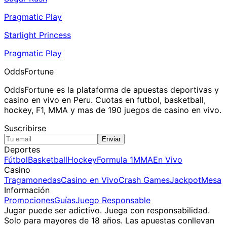
Pragmatic Play
Starlight Princess
Pragmatic Play
OddsFortune
OddsFortune es la plataforma de apuestas deportivas y
casino en vivo en Peru. Cuotas en futbol, basketball,
hockey, F1, MMA y mas de 190 juegos de casino en vivo.
Suscribirse
Enviar
Deportes
Fútbol
Basketball
Hockey
Formula 1
MMA
En Vivo
Casino
Tragamonedas
Casino en Vivo
Crash Games
Jackpot
Mesa
Información
Promociones
Guías
Juego Responsable
Jugar puede ser adictivo. Juega con responsabilidad.
Solo para mayores de 18 años. Las apuestas conllevan