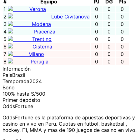
#
Equipo
PJ
DG
Pts
1
Verona
0
0
0
2
Lube Civitanova
0
0
0
3
Modena
0
0
0
4
Piacenza
0
0
0
5
Trentino
0
0
0
6
Cisterna
0
0
0
7
Milano
0
0
0
8
Perugia
0
0
0
Información
Pais
Brazil
Temporada
2024
Bono
100% hasta S/500
Primer depósito
OddsFortune
OddsFortune es la plataforma de apuestas deportivas y
casino en vivo en Peru. Cuotas en futbol, basketball,
hockey, F1, MMA y mas de 190 juegos de casino en vivo.