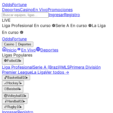
OddsFortune
Deportes
Casino
En Vivo
Promociones
Ingresar
Registro
LIVE
Liga Profesional
En curso
⚽
Serie A
En curso
⚽
La Liga
En curso
⚽
OddsFortune
Casino
Deportes
Inicio
En Vivo
Deportes
Ligas Populares
⚽
Futbol
18
▸
Liga Profesional
Serie A (Brazil)
MLS
Primera División
Premier League
La Liga
Ver todos →
🏀
Basketball
10
▸
🏒
Hockey
7
▸
⚾
Beisbol
4
▸
🏐
Volleyball
10
▸
🤾
Handball
10
▸
🏉
Rugby
10
▸
Ingresar
Registro