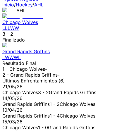
Inicio
/
Hockey
/
AHL
AHL
Chicago Wolves
L
L
L
W
W
3
-
2
Finalizado
Grand Rapids Griffins
L
W
W
W
L
Resultado Final
1 -
Chicago Wolves
-
2 -
Grand Rapids Griffins
-
Últimos Enfrentamientos (
6
)
21/05/26
Chicago Wolves
3
-
2
Grand Rapids Griffins
14/05/26
Grand Rapids Griffins
1
-
2
Chicago Wolves
10/04/26
Grand Rapids Griffins
1
-
4
Chicago Wolves
15/03/26
Chicago Wolves
1
-
0
Grand Rapids Griffins