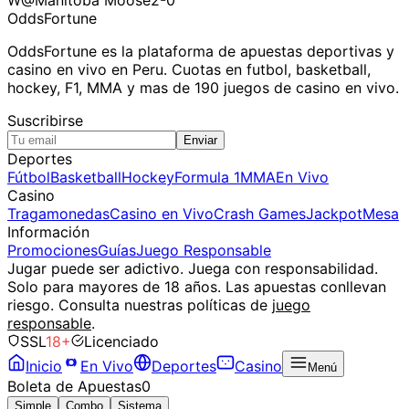
W
@
Manitoba Moose
2-0
OddsFortune
OddsFortune es la plataforma de apuestas deportivas y
casino en vivo en Peru. Cuotas en futbol, basketball,
hockey, F1, MMA y mas de 190 juegos de casino en vivo.
Suscribirse
Enviar
Deportes
Fútbol
Basketball
Hockey
Formula 1
MMA
En Vivo
Casino
Tragamonedas
Casino en Vivo
Crash Games
Jackpot
Mesa
Información
Promociones
Guías
Juego Responsable
Jugar puede ser adictivo. Juega con responsabilidad.
Solo para mayores de 18 años. Las apuestas conllevan
riesgo. Consulta nuestras políticas de
juego
responsable
.
SSL
18+
Licenciado
Inicio
En Vivo
Deportes
Casino
Menú
Boleta de Apuestas
0
Simple
Combo
Sistema