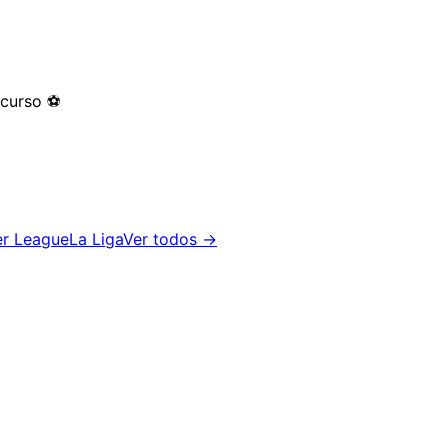
 curso
⚽
er League
La Liga
Ver todos →