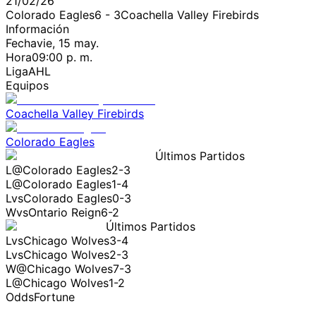
21/02/26
Colorado Eagles
6
-
3
Coachella Valley Firebirds
Información
Fecha
vie, 15 may.
Hora
09:00 p. m.
Liga
AHL
Equipos
Coachella Valley Firebirds
Colorado Eagles
Últimos Partidos
L
@
Colorado Eagles
2-3
L
@
Colorado Eagles
1-4
L
vs
Colorado Eagles
0-3
W
vs
Ontario Reign
6-2
Últimos Partidos
L
vs
Chicago Wolves
3-4
L
vs
Chicago Wolves
2-3
W
@
Chicago Wolves
7-3
L
@
Chicago Wolves
1-2
OddsFortune