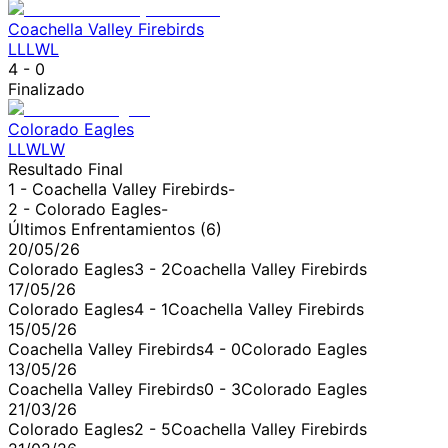
Coachella Valley Firebirds
L
L
L
W
L
4
-
0
Finalizado
Colorado Eagles
L
L
W
L
W
Resultado Final
1 -
Coachella Valley Firebirds
-
2 -
Colorado Eagles
-
Últimos Enfrentamientos (
6
)
20/05/26
Colorado Eagles
3
-
2
Coachella Valley Firebirds
17/05/26
Colorado Eagles
4
-
1
Coachella Valley Firebirds
15/05/26
Coachella Valley Firebirds
4
-
0
Colorado Eagles
13/05/26
Coachella Valley Firebirds
0
-
3
Colorado Eagles
21/03/26
Colorado Eagles
2
-
5
Coachella Valley Firebirds