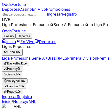
OddsFortune
Deportes
Casino
En Vivo
Promociones
Ingresar
Registro
LIVE
Liga Profesional
En curso
⚽
Serie A
En curso
⚽
La Liga
En
OddsFortune
Casino
Deportes
Inicio
En Vivo
Deportes
Ligas Populares
⚽
Futbol
18
▸
Liga Profesional
Serie A (Brazil)
MLS
Primera División
Premi
🏀
Basketball
10
▸
🏒
Hockey
7
▸
⚾
Beisbol
4
▸
🏐
Volleyball
10
▸
🤾
Handball
10
▸
🏉
Rugby
10
▸
Ingresar
Registro
Inicio
/
Hockey
/
AHL
AHL