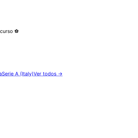
 curso
⚽
a
Serie A (Italy)
Ver todos →