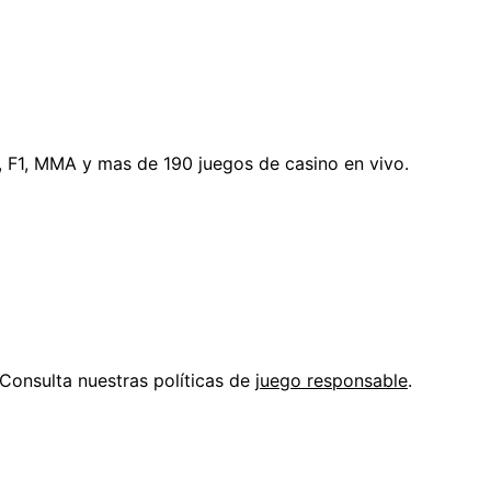
, F1, MMA y mas de 190 juegos de casino en vivo.
Consulta nuestras políticas de
juego responsable
.