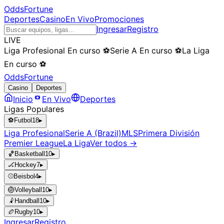
OddsFortune
Deportes
Casino
En Vivo
Promociones
Ingresar
Registro
LIVE
Liga Profesional
En curso
⚽
Serie A
En curso
⚽
La Liga
En curso
⚽
OddsFortune
Casino
Deportes
Inicio
En Vivo
Deportes
Ligas Populares
⚽
Futbol
18
▸
Liga Profesional
Serie A (Brazil)
MLS
Primera División
Premier League
La Liga
Ver todos →
🏀
Basketball
10
▸
🏒
Hockey
7
▸
⚾
Beisbol
4
▸
🏐
Volleyball
10
▸
🤾
Handball
10
▸
🏉
Rugby
10
▸
Ingresar
Registro