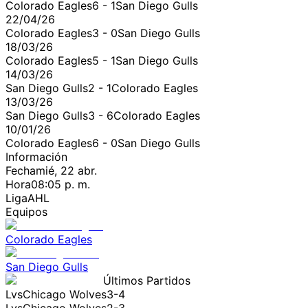
Colorado Eagles
6
-
1
San Diego Gulls
22/04/26
Colorado Eagles
3
-
0
San Diego Gulls
18/03/26
Colorado Eagles
5
-
1
San Diego Gulls
14/03/26
San Diego Gulls
2
-
1
Colorado Eagles
13/03/26
San Diego Gulls
3
-
6
Colorado Eagles
10/01/26
Colorado Eagles
6
-
0
San Diego Gulls
Información
Fecha
mié, 22 abr.
Hora
08:05 p. m.
Liga
AHL
Equipos
Colorado Eagles
San Diego Gulls
Últimos Partidos
L
vs
Chicago Wolves
3-4