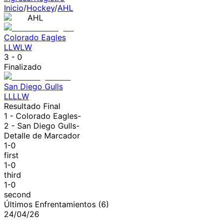
Inicio
/
Hockey
/
AHL
AHL
Colorado Eagles
L
L
W
L
W
3
-
0
Finalizado
San Diego Gulls
L
L
L
L
W
Resultado Final
1 -
Colorado Eagles
-
2 -
San Diego Gulls
-
Detalle de Marcador
1-0
first
1-0
third
1-0
second
Últimos Enfrentamientos (
6
)
24/04/26