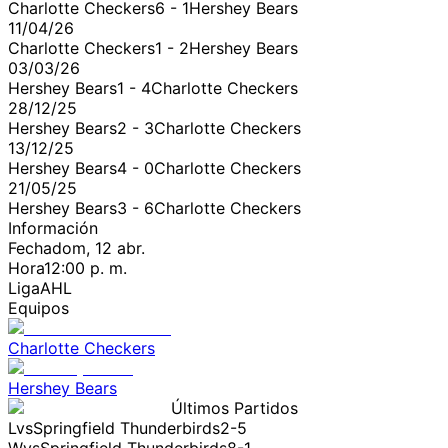
Charlotte Checkers
6
-
1
Hershey Bears
11/04/26
Charlotte Checkers
1
-
2
Hershey Bears
03/03/26
Hershey Bears
1
-
4
Charlotte Checkers
28/12/25
Hershey Bears
2
-
3
Charlotte Checkers
13/12/25
Hershey Bears
4
-
0
Charlotte Checkers
21/05/25
Hershey Bears
3
-
6
Charlotte Checkers
Información
Fecha
dom, 12 abr.
Hora
12:00 p. m.
Liga
AHL
Equipos
Charlotte Checkers
Hershey Bears
Últimos Partidos
L
vs
Springfield Thunderbirds
2-5