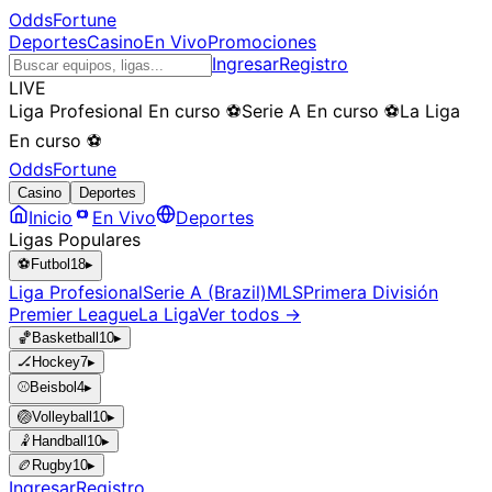
OddsFortune
Deportes
Casino
En Vivo
Promociones
Ingresar
Registro
LIVE
Liga Profesional
En curso
⚽
Serie A
En curso
⚽
La Liga
En curso
⚽
OddsFortune
Casino
Deportes
Inicio
En Vivo
Deportes
Ligas Populares
⚽
Futbol
18
▸
Liga Profesional
Serie A (Brazil)
MLS
Primera División
Premier League
La Liga
Ver todos →
🏀
Basketball
10
▸
🏒
Hockey
7
▸
⚾
Beisbol
4
▸
🏐
Volleyball
10
▸
🤾
Handball
10
▸
🏉
Rugby
10
▸
Ingresar
Registro