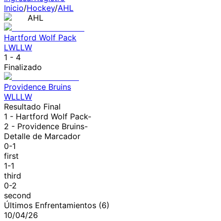
Inicio
/
Hockey
/
AHL
AHL
Hartford Wolf Pack
L
W
L
L
W
1
-
4
Finalizado
Providence Bruins
W
L
L
L
W
Resultado Final
1 -
Hartford Wolf Pack
-
2 -
Providence Bruins
-
Detalle de Marcador
0-1
first
1-1
third
0-2
second
Últimos Enfrentamientos (
6
)
10/04/26