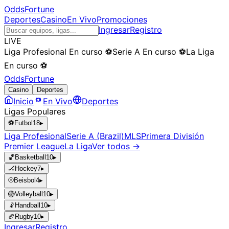
OddsFortune
Deportes
Casino
En Vivo
Promociones
Ingresar
Registro
LIVE
Liga Profesional
En curso
⚽
Serie A
En curso
⚽
La Liga
En curso
⚽
OddsFortune
Casino
Deportes
Inicio
En Vivo
Deportes
Ligas Populares
⚽
Futbol
18
▸
Liga Profesional
Serie A (Brazil)
MLS
Primera División
Premier League
La Liga
Ver todos →
🏀
Basketball
10
▸
🏒
Hockey
7
▸
⚾
Beisbol
4
▸
🏐
Volleyball
10
▸
🤾
Handball
10
▸
🏉
Rugby
10
▸
Ingresar
Registro