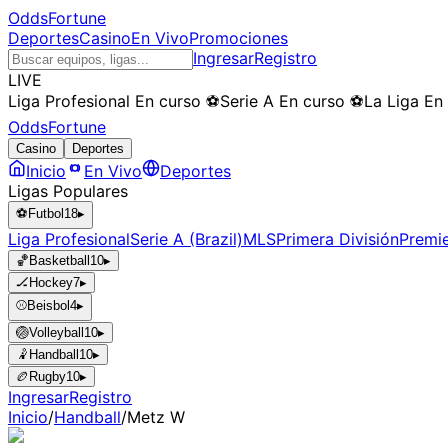
OddsFortune
Deportes
Casino
En Vivo
Promociones
Ingresar
Registro
LIVE
Liga Profesional
En curso
⚽
Serie A
En curso
⚽
La Liga
En
OddsFortune
Casino
Deportes
Inicio
En Vivo
Deportes
Ligas Populares
⚽
Futbol
18
▸
Liga Profesional
Serie A (Brazil)
MLS
Primera División
Premi
🏀
Basketball
10
▸
🏒
Hockey
7
▸
⚾
Beisbol
4
▸
🏐
Volleyball
10
▸
🤾
Handball
10
▸
🏉
Rugby
10
▸
Ingresar
Registro
Inicio
/
Handball
/
Metz W