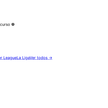
 curso
⚽
er League
La Liga
Ver todos →