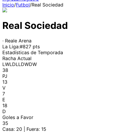
Inicio
/
Futbol
/
Real Sociedad
Real Sociedad
· Reale Arena
La Liga
:
#
8
27
pts
Estadísticas de Temporada
Racha Actual
L
W
L
D
L
L
D
W
D
W
38
PJ
13
V
7
E
18
D
Goles a Favor
35
Casa:
20
| Fuera:
15