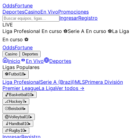
OddsFortune
Deportes
Casino
En Vivo
Promociones
Ingresar
Registro
LIVE
Liga Profesional
En curso
⚽
Serie A
En curso
⚽
La Liga
En curso
⚽
OddsFortune
Casino
Deportes
Inicio
En Vivo
Deportes
Ligas Populares
⚽
Futbol
18
▸
Liga Profesional
Serie A (Brazil)
MLS
Primera División
Premier League
La Liga
Ver todos →
🏀
Basketball
10
▸
🏒
Hockey
7
▸
⚾
Beisbol
4
▸
🏐
Volleyball
10
▸
🤾
Handball
10
▸
🏉
Rugby
10
▸
Ingresar
Registro