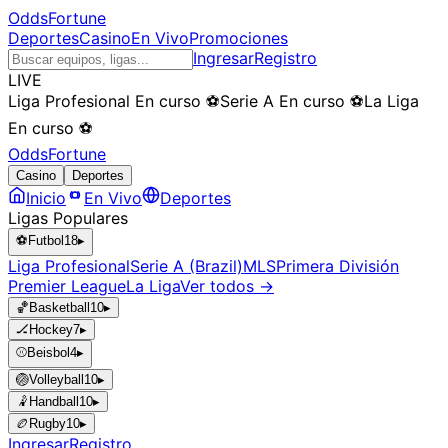
OddsFortune
Deportes
Casino
En Vivo
Promociones
Ingresar
Registro
LIVE
Liga Profesional
En curso
⚽
Serie A
En curso
⚽
La Liga
En curso
⚽
OddsFortune
Casino
Deportes
Inicio
En Vivo
Deportes
Ligas Populares
⚽
Futbol
18
▸
Liga Profesional
Serie A (Brazil)
MLS
Primera División
Premier League
La Liga
Ver todos →
🏀
Basketball
10
▸
🏒
Hockey
7
▸
⚾
Beisbol
4
▸
🏐
Volleyball
10
▸
🤾
Handball
10
▸
🏉
Rugby
10
▸
Ingresar
Registro