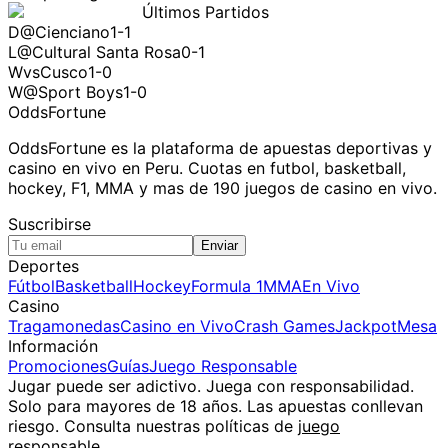
Últimos Partidos
D
@
Cienciano
1-1
L
@
Cultural Santa Rosa
0-1
W
vs
Cusco
1-0
W
@
Sport Boys
1-0
OddsFortune
OddsFortune es la plataforma de apuestas deportivas y
casino en vivo en Peru. Cuotas en futbol, basketball,
hockey, F1, MMA y mas de 190 juegos de casino en vivo.
Suscribirse
Enviar
Deportes
Fútbol
Basketball
Hockey
Formula 1
MMA
En Vivo
Casino
Tragamonedas
Casino en Vivo
Crash Games
Jackpot
Mesa
Información
Promociones
Guías
Juego Responsable
Jugar puede ser adictivo. Juega con responsabilidad.
Solo para mayores de 18 años. Las apuestas conllevan
riesgo. Consulta nuestras políticas de
juego
responsable
.