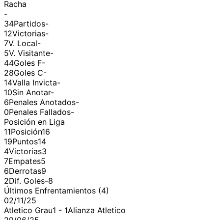
Racha
-
34
Partidos
-
12
Victorias
-
7
V. Local
-
5
V. Visitante
-
44
Goles F
-
28
Goles C
-
14
Valla Invicta
-
10
Sin Anotar
-
6
Penales Anotados
-
0
Penales Fallados
-
Posición en Liga
11
Posición
16
19
Puntos
14
4
Victorias
3
7
Empates
5
6
Derrotas
9
2
Dif. Goles
-8
Últimos Enfrentamientos (
4
)
02/11/25
Atletico Grau
1
-
1
Alianza Atletico