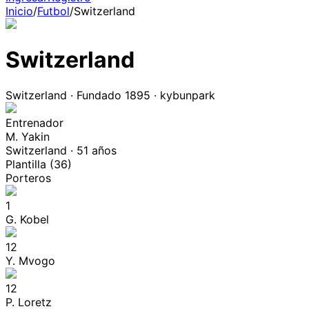
Inicio
/
Futbol
/
Switzerland
Switzerland
Switzerland
· Fundado 1895
· kybunpark
Entrenador
M. Yakin
Switzerland
· 51 años
Plantilla (
36
)
Porteros
1
G. Kobel
12
Y. Mvogo
12
P. Loretz