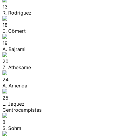
13
R. Rodríguez
18
E. Cömert
19
A. Bajrami
20
Z. Athekame
24
A. Amenda
25
L. Jaquez
Centrocampistas
8
S. Sohm