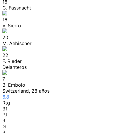
16
C. Fassnacht
16
V. Sierro
20
M. Aebischer
22
F. Rieder
Delanteros
7
B. Embolo
Switzerland
, 28 años
6.8
Rtg
31
PJ
9
G
3