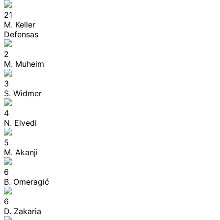
21
M. Keller
Defensas
2
M. Muheim
3
S. Widmer
4
N. Elvedi
5
M. Akanji
6
B. Omeragić
6
D. Zakaria