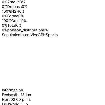
0%
Ataque
0%
0%
Defensa
0%
100%
H2H
0%
0%
Forma
0%
100%
Goles
0%
0%
Total
0%
0%
poisson_distribution
0%
Seguimiento en Vivo
API-Sports
Información
Fecha
sáb, 13 jun.
Hora
02:00 p. m.
Liga
World Cup