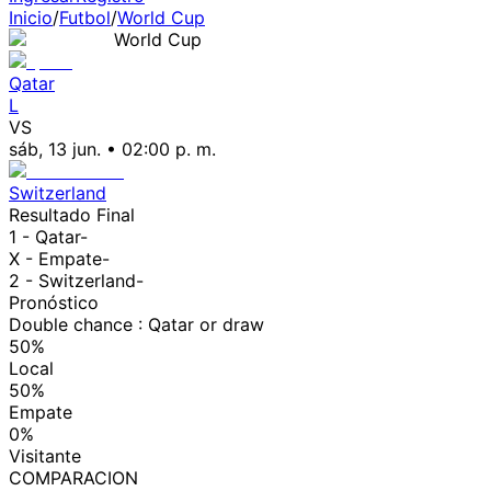
Inicio
/
Futbol
/
World Cup
World Cup
Qatar
L
VS
sáb, 13 jun.
•
02:00 p. m.
Switzerland
Resultado Final
1 -
Qatar
-
X - Empate
-
2 -
Switzerland
-
Pronóstico
Double chance : Qatar or draw
50%
Local
50%
Empate
0%
Visitante
COMPARACION