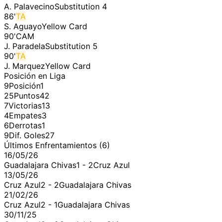
A. Palavecino
Substitution 4
86
'
TA
S. Aguayo
Yellow Card
90
'
CAM
J. Paradela
Substitution 5
90
'
TA
J. Marquez
Yellow Card
Posición en Liga
9
Posición
1
25
Puntos
42
7
Victorias
13
4
Empates
3
6
Derrotas
1
9
Dif. Goles
27
Últimos Enfrentamientos (
6
)
16/05/26
Guadalajara Chivas
1
-
2
Cruz Azul
13/05/26
Cruz Azul
2
-
2
Guadalajara Chivas
21/02/26
Cruz Azul
2
-
1
Guadalajara Chivas
30/11/25