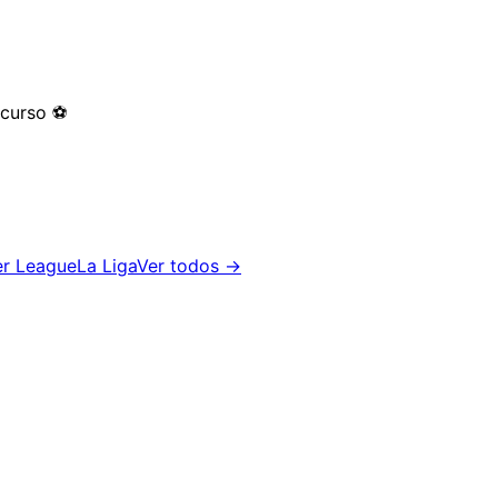
 curso
⚽
er League
La Liga
Ver todos →