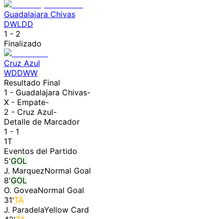
Guadalajara Chivas
D
W
L
D
D
1
-
2
Finalizado
Cruz Azul
W
D
D
W
W
Resultado Final
1 -
Guadalajara Chivas
-
X - Empate
-
2 -
Cruz Azul
-
Detalle de Marcador
1 - 1
1T
Eventos del Partido
5
'
GOL
J. Marquez
Normal Goal
8
'
GOL
O. Govea
Normal Goal
31
'
TA
J. Paradela
Yellow Card