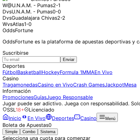
W
@
U.N.A.M. - Pumas
2-1
D
vs
U.N.A.M. - Pumas
0-0
D
vs
Guadalajara Chivas
2-2
W
vs
Atlas
1-0
OddsFortune
OddsFortune es la plataforma de apuestas deportivas y ca
Suscribirse
Enviar
Deportes
Fútbol
Basketball
Hockey
Formula 1
MMA
En Vivo
Casino
Tragamonedas
Casino en Vivo
Crash Games
Jackpot
Mesa
Información
Promociones
Guías
Juego Responsable
Jugar puede ser adictivo. Juega con responsabilidad. Sol
SSL
18+
Licenciado
Inicio
En Vivo
Deportes
Casino
Menú
Boleta de Apuestas
0
Simple
Combo
Sistema
Selecciona una cuota para comenzar