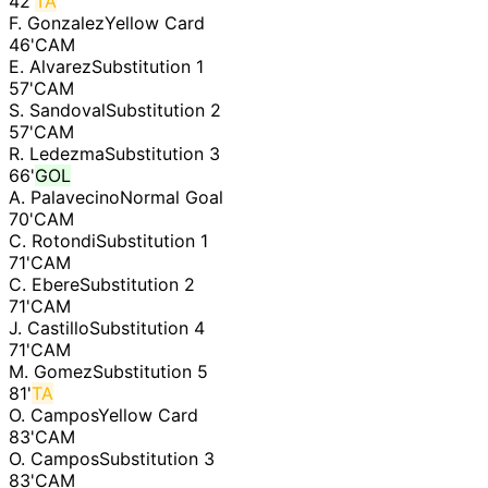
42
'
TA
F. Gonzalez
Yellow Card
46
'
CAM
E. Alvarez
Substitution 1
57
'
CAM
S. Sandoval
Substitution 2
57
'
CAM
R. Ledezma
Substitution 3
66
'
GOL
A. Palavecino
Normal Goal
70
'
CAM
C. Rotondi
Substitution 1
71
'
CAM
C. Ebere
Substitution 2
71
'
CAM
J. Castillo
Substitution 4
71
'
CAM
M. Gomez
Substitution 5
81
'
TA
O. Campos
Yellow Card
83
'
CAM
O. Campos
Substitution 3
83
'
CAM