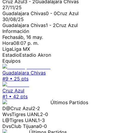
Cruz Azul
3
-
2
Guadalajara Chivas
27/11/25
Guadalajara Chivas
0
-
0
Cruz Azul
30/08/25
Guadalajara Chivas
1
-
2
Cruz Azul
Información
Fecha
sáb, 16 may.
Hora
08:07 p. m.
Liga
Liga MX
Estadio
Estadio Akron
Equipos
Guadalajara Chivas
#
9
•
25
pts
Cruz Azul
#
1
•
42
pts
Últimos Partidos
D
@
Cruz Azul
2-2
W
vs
Tigres UANL
2-0
L
@
Tigres UANL
1-3
D
vs
Club Tijuana
0-0
Últimos Partidos