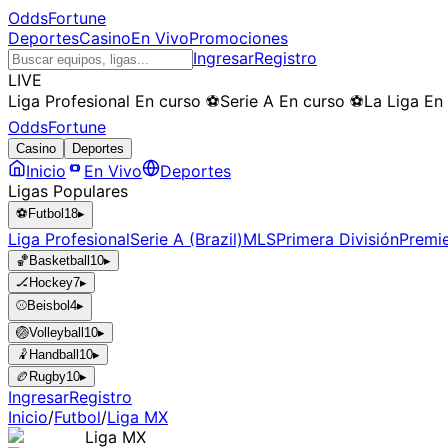
OddsFortune
Deportes
Casino
En Vivo
Promociones
Ingresar
Registro
LIVE
Liga Profesional
En curso
⚽
Serie A
En curso
⚽
La Liga
En
OddsFortune
Casino
Deportes
Inicio
En Vivo
Deportes
Ligas Populares
⚽
Futbol
18
▸
Liga Profesional
Serie A (Brazil)
MLS
Primera División
Premi
🏀
Basketball
10
▸
🏒
Hockey
7
▸
⚾
Beisbol
4
▸
🏐
Volleyball
10
▸
🤾
Handball
10
▸
🏉
Rugby
10
▸
Ingresar
Registro
Inicio
/
Futbol
/
Liga MX
Liga MX