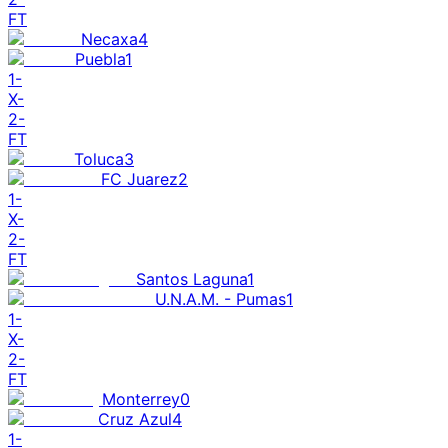
FT
Necaxa
4
Puebla
1
1
-
X
-
2
-
FT
Toluca
3
FC Juarez
2
1
-
X
-
2
-
FT
Santos Laguna
1
U.N.A.M. - Pumas
1
1
-
X
-
2
-
FT
Monterrey
0
Cruz Azul
4
1
-