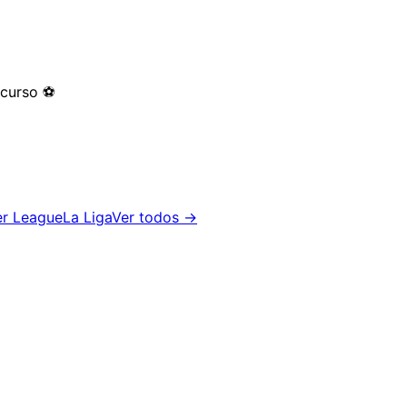
 curso
⚽
er League
La Liga
Ver todos →