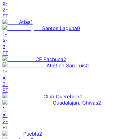
X
-
2
-
FT
Atlas
1
Santos Laguna
0
1
-
X
-
2
-
FT
CF Pachuca
2
Atletico San Luis
0
1
-
X
-
2
-
FT
Club Queretaro
0
Guadalajara Chivas
2
1
-
X
-
2
-
FT
Puebla
2