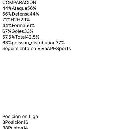
COMPARACION
44%
Ataque
56%
56%
Defensa
44%
71%
H2H
29%
44%
Forma
56%
67%
Goles
33%
57.5%
Total
42.5%
63%
poisson_distribution
37%
Seguimiento en Vivo
API-Sports
Posición en Liga
3
Posición
16
38
Puntos
14