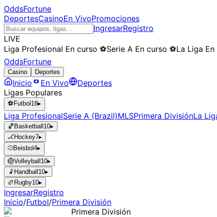
OddsFortune
Deportes
Casino
En Vivo
Promociones
Ingresar
Registro
LIVE
Liga Profesional
En curso
⚽
Serie A
En curso
⚽
La Liga
En
OddsFortune
Casino
Deportes
Inicio
En Vivo
Deportes
Ligas Populares
⚽
Futbol
18
▸
Liga Profesional
Serie A (Brazil)
MLS
Primera División
La Lig
🏀
Basketball
10
▸
🏒
Hockey
7
▸
⚾
Beisbol
4
▸
🏐
Volleyball
10
▸
🤾
Handball
10
▸
🏉
Rugby
10
▸
Ingresar
Registro
Inicio
/
Futbol
/
Primera División
Primera División