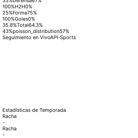
33%
Defensa
67%
100%
H2H
0%
25%
Forma
75%
100%
Goles
0%
35.8%
Total
64.3%
43%
poisson_distribution
57%
Seguimiento en Vivo
API-Sports
Estadísticas de Temporada
Racha
-
Racha
-