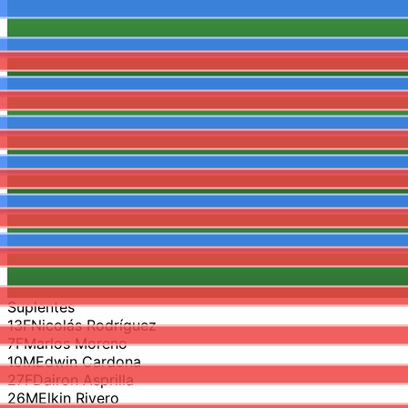
Suplentes
13
F
Nicolás Rodríguez
7
F
Marlos Moreno
10
M
Edwin Cardona
27
F
Dairon Asprilla
26
M
Elkin Rivero