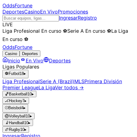
OddsFortune
Deportes
Casino
En Vivo
Promociones
Ingresar
Registro
LIVE
Liga Profesional
En curso
⚽
Serie A
En curso
⚽
La Liga
En curso
⚽
OddsFortune
Casino
Deportes
Inicio
En Vivo
Deportes
Ligas Populares
⚽
Futbol
18
▸
Liga Profesional
Serie A (Brazil)
MLS
Primera División
Premier League
La Liga
Ver todos →
🏀
Basketball
10
▸
🏒
Hockey
7
▸
⚾
Beisbol
4
▸
🏐
Volleyball
10
▸
🤾
Handball
10
▸
🏉
Rugby
10
▸
Ingresar
Registro