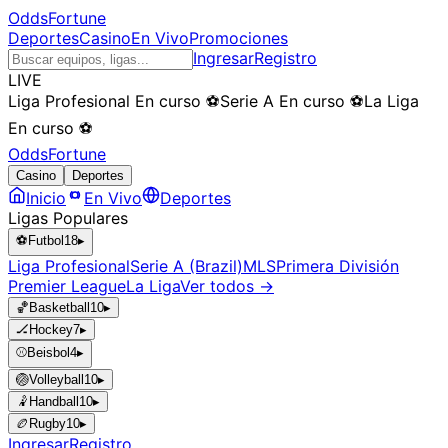
OddsFortune
Deportes
Casino
En Vivo
Promociones
Ingresar
Registro
LIVE
Liga Profesional
En curso
⚽
Serie A
En curso
⚽
La Liga
En curso
⚽
OddsFortune
Casino
Deportes
Inicio
En Vivo
Deportes
Ligas Populares
⚽
Futbol
18
▸
Liga Profesional
Serie A (Brazil)
MLS
Primera División
Premier League
La Liga
Ver todos →
🏀
Basketball
10
▸
🏒
Hockey
7
▸
⚾
Beisbol
4
▸
🏐
Volleyball
10
▸
🤾
Handball
10
▸
🏉
Rugby
10
▸
Ingresar
Registro