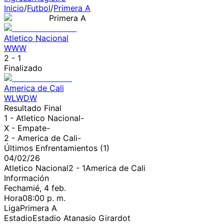
Inicio
/
Futbol
/
Primera A
Primera A
Atletico Nacional
W
W
W
2
-
1
Finalizado
America de Cali
W
L
W
D
W
Resultado Final
1 -
Atletico Nacional
-
X - Empate
-
2 -
America de Cali
-
Últimos Enfrentamientos (
1
)
04/02/26
Atletico Nacional
2
-
1
America de Cali
Información
Fecha
mié, 4 feb.
Hora
08:00 p. m.
Liga
Primera A
Estadio
Estadio Atanasio Girardot