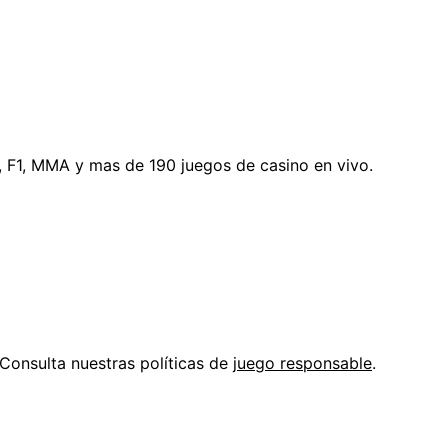
, F1, MMA y mas de 190 juegos de casino en vivo.
Consulta nuestras políticas de
juego responsable
.