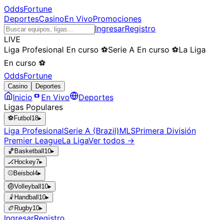
OddsFortune
Deportes
Casino
En Vivo
Promociones
Ingresar
Registro
LIVE
Liga Profesional
En curso
⚽
Serie A
En curso
⚽
La Liga
En curso
⚽
OddsFortune
Casino
Deportes
Inicio
En Vivo
Deportes
Ligas Populares
⚽
Futbol
18
▸
Liga Profesional
Serie A (Brazil)
MLS
Primera División
Premier League
La Liga
Ver todos →
🏀
Basketball
10
▸
🏒
Hockey
7
▸
⚾
Beisbol
4
▸
🏐
Volleyball
10
▸
🤾
Handball
10
▸
🏉
Rugby
10
▸
Ingresar
Registro