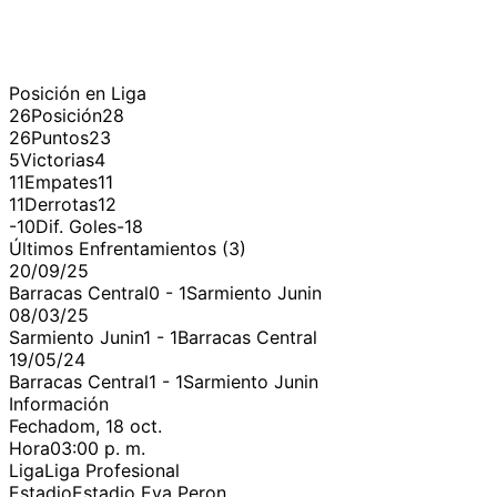
Posición en Liga
26
Posición
28
26
Puntos
23
5
Victorias
4
11
Empates
11
11
Derrotas
12
-10
Dif. Goles
-18
Últimos Enfrentamientos (
3
)
20/09/25
Barracas Central
0
-
1
Sarmiento Junin
08/03/25
Sarmiento Junin
1
-
1
Barracas Central
19/05/24
Barracas Central
1
-
1
Sarmiento Junin
Información
Fecha
dom, 18 oct.
Hora
03:00 p. m.
Liga
Liga Profesional
Estadio
Estadio Eva Peron