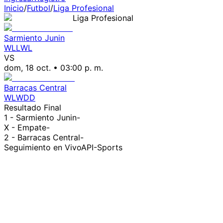
Inicio
/
Futbol
/
Liga Profesional
Liga Profesional
Sarmiento Junin
W
L
L
W
L
VS
dom, 18 oct.
•
03:00 p. m.
Barracas Central
W
L
W
D
D
Resultado Final
1 -
Sarmiento Junin
-
X - Empate
-
2 -
Barracas Central
-
Seguimiento en Vivo
API-Sports