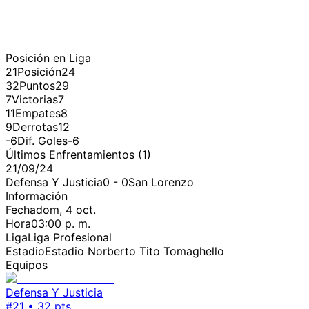
Posición en Liga
21
Posición
24
32
Puntos
29
7
Victorias
7
11
Empates
8
9
Derrotas
12
-6
Dif. Goles
-6
Últimos Enfrentamientos (
1
)
21/09/24
Defensa Y Justicia
0
-
0
San Lorenzo
Información
Fecha
dom, 4 oct.
Hora
03:00 p. m.
Liga
Liga Profesional
Estadio
Estadio Norberto Tito Tomaghello
Equipos
Defensa Y Justicia
#
21
•
32
pts