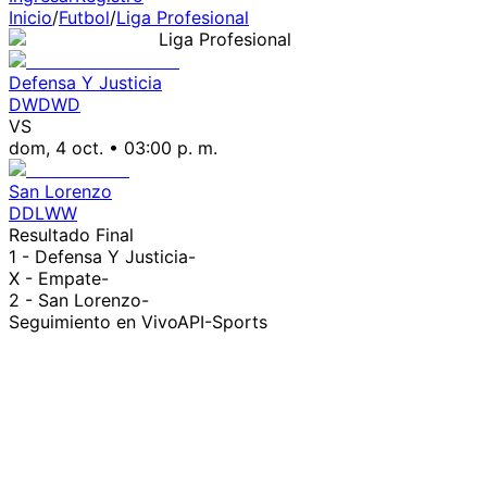
Inicio
/
Futbol
/
Liga Profesional
Liga Profesional
Defensa Y Justicia
D
W
D
W
D
VS
dom, 4 oct.
•
03:00 p. m.
San Lorenzo
D
D
L
W
W
Resultado Final
1 -
Defensa Y Justicia
-
X - Empate
-
2 -
San Lorenzo
-
Seguimiento en Vivo
API-Sports