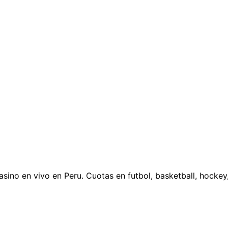
sino en vivo en Peru. Cuotas en futbol, basketball, hockey