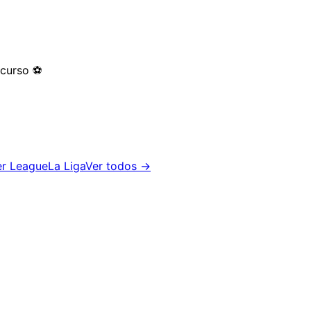
 curso
⚽
er League
La Liga
Ver todos →