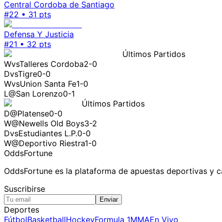
Central Cordoba de Santiago
#
22
•
31
pts
Defensa Y Justicia
#
21
•
32
pts
Últimos Partidos
W
vs
Talleres Cordoba
2-0
D
vs
Tigre
0-0
W
vs
Union Santa Fe
1-0
L
@
San Lorenzo
0-1
Últimos Partidos
D
@
Platense
0-0
W
@
Newells Old Boys
3-2
D
vs
Estudiantes L.P.
0-0
W
@
Deportivo Riestra
1-0
OddsFortune
OddsFortune es la plataforma de apuestas deportivas y ca
Suscribirse
Enviar
Deportes
Fútbol
Basketball
Hockey
Formula 1
MMA
En Vivo