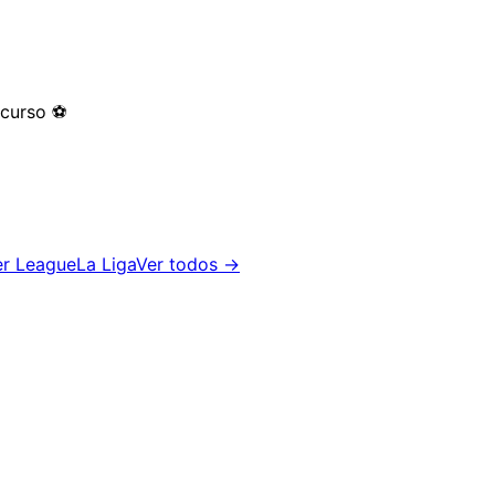
 curso
⚽
er League
La Liga
Ver todos →