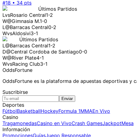
#
18
•
34
pts
Últimos Partidos
L
vs
Rosario Central
1-2
W
@
Gimnasia M.
1-0
L
@
Barracas Central
0-2
W
vs
Aldosivi
3-1
Últimos Partidos
L
@
Barracas Central
1-2
D
@
Central Cordoba de Santiago
0-0
W
@
River Plate
4-1
W
vs
Racing Club
3-1
OddsFortune
OddsFortune es la plataforma de apuestas deportivas y ca
Suscribirse
Enviar
Deportes
Fútbol
Basketball
Hockey
Formula 1
MMA
En Vivo
Casino
Tragamonedas
Casino en Vivo
Crash Games
Jackpot
Mesa
Información
Promociones
Guías
Juego Responsable