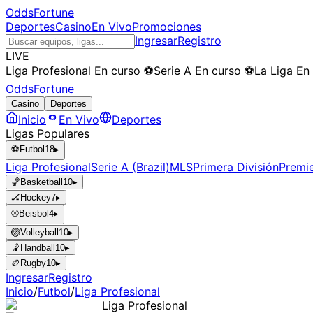
OddsFortune
Deportes
Casino
En Vivo
Promociones
Ingresar
Registro
LIVE
Liga Profesional
En curso
⚽
Serie A
En curso
⚽
La Liga
En
OddsFortune
Casino
Deportes
Inicio
En Vivo
Deportes
Ligas Populares
⚽
Futbol
18
▸
Liga Profesional
Serie A (Brazil)
MLS
Primera División
Premi
🏀
Basketball
10
▸
🏒
Hockey
7
▸
⚾
Beisbol
4
▸
🏐
Volleyball
10
▸
🤾
Handball
10
▸
🏉
Rugby
10
▸
Ingresar
Registro
Inicio
/
Futbol
/
Liga Profesional
Liga Profesional