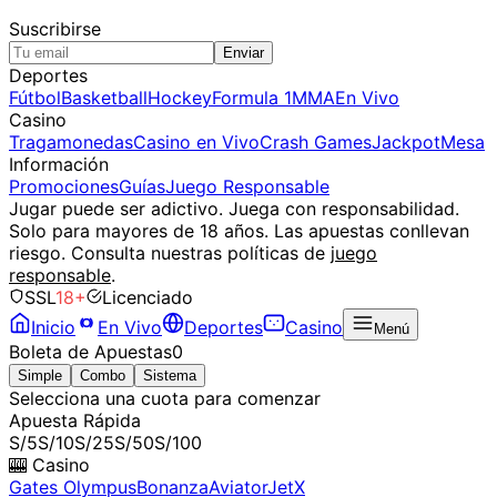
Suscribirse
Enviar
Deportes
Fútbol
Basketball
Hockey
Formula 1
MMA
En Vivo
Casino
Tragamonedas
Casino en Vivo
Crash Games
Jackpot
Mesa
Información
Promociones
Guías
Juego Responsable
Jugar puede ser adictivo. Juega con responsabilidad.
Solo para mayores de 18 años. Las apuestas conllevan
riesgo. Consulta nuestras políticas de
juego
responsable
.
SSL
18+
Licenciado
Inicio
En Vivo
Deportes
Casino
Menú
Boleta de Apuestas
0
Simple
Combo
Sistema
Selecciona una cuota para comenzar
Apuesta Rápida
S/5
S/10
S/25
S/50
S/100
🎰 Casino
Gates Olympus
Bonanza
Aviator
JetX