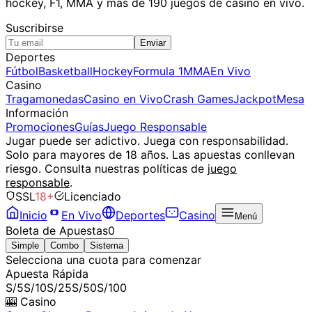
hockey, F1, MMA y mas de 190 juegos de casino en vivo.
Suscribirse
Enviar
Deportes
Fútbol
Basketball
Hockey
Formula 1
MMA
En Vivo
Casino
Tragamonedas
Casino en Vivo
Crash Games
Jackpot
Mesa
Información
Promociones
Guías
Juego Responsable
Jugar puede ser adictivo. Juega con responsabilidad.
Solo para mayores de 18 años. Las apuestas conllevan
riesgo. Consulta nuestras políticas de
juego
responsable
.
SSL
18+
Licenciado
Inicio
En Vivo
Deportes
Casino
Menú
Boleta de Apuestas
0
Simple
Combo
Sistema
Selecciona una cuota para comenzar
Apuesta Rápida
S/5
S/10
S/25
S/50
S/100
🎰 Casino