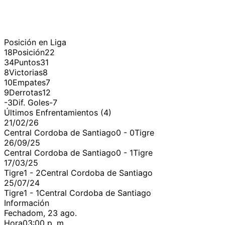
Posición en Liga
18
Posición
22
34
Puntos
31
8
Victorias
8
10
Empates
7
9
Derrotas
12
-3
Dif. Goles
-7
Últimos Enfrentamientos (
4
)
21/02/26
Central Cordoba de Santiago
0
-
0
Tigre
26/09/25
Central Cordoba de Santiago
0
-
1
Tigre
17/03/25
Tigre
1
-
2
Central Cordoba de Santiago
25/07/24
Tigre
1
-
1
Central Cordoba de Santiago
Información
Fecha
dom, 23 ago.
Hora
03:00 p. m.