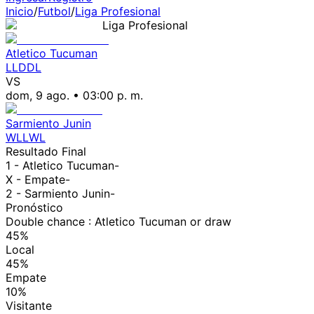
Inicio
/
Futbol
/
Liga Profesional
Liga Profesional
Atletico Tucuman
L
L
D
D
L
VS
dom, 9 ago.
•
03:00 p. m.
Sarmiento Junin
W
L
L
W
L
Resultado Final
1 -
Atletico Tucuman
-
X - Empate
-
2 -
Sarmiento Junin
-
Pronóstico
Double chance : Atletico Tucuman or draw
45%
Local
45%
Empate
10%
Visitante