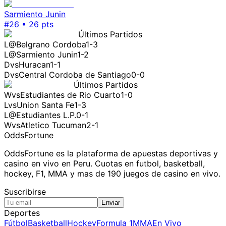
Sarmiento Junin
#
26
•
26
pts
Últimos Partidos
L
@
Belgrano Cordoba
1-3
L
@
Sarmiento Junin
1-2
D
vs
Huracan
1-1
D
vs
Central Cordoba de Santiago
0-0
Últimos Partidos
W
vs
Estudiantes de Rio Cuarto
1-0
L
vs
Union Santa Fe
1-3
L
@
Estudiantes L.P.
0-1
W
vs
Atletico Tucuman
2-1
OddsFortune
OddsFortune es la plataforma de apuestas deportivas y
casino en vivo en Peru. Cuotas en futbol, basketball,
hockey, F1, MMA y mas de 190 juegos de casino en vivo.
Suscribirse
Enviar
Deportes
Fútbol
Basketball
Hockey
Formula 1
MMA
En Vivo