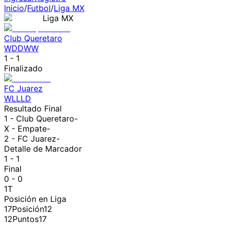
Inicio
/
Futbol
/
Liga MX
Liga MX
Club Queretaro
W
D
D
W
W
1
-
1
Finalizado
FC Juarez
W
L
L
L
D
Resultado Final
1 -
Club Queretaro
-
X - Empate
-
2 -
FC Juarez
-
Detalle de Marcador
1 - 1
Final
0 - 0
1T
Posición en Liga
17
Posición
12
12
Puntos
17