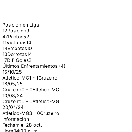
Posición en Liga
12
Posición
9
47
Puntos
52
11
Victorias
14
14
Empates
10
13
Derrotas
14
-7
Dif. Goles
2
Últimos Enfrentamientos (
4
)
15/10/25
Atletico-MG
1
-
1
Cruzeiro
18/05/25
Cruzeiro
0
-
0
Atletico-MG
10/08/24
Cruzeiro
0
-
0
Atletico-MG
20/04/24
Atletico-MG
3
-
0
Cruzeiro
Información
Fecha
mié, 28 oct.
Hora
04:00 p. m.